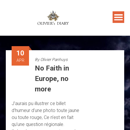
Skip
to
content
10
By
Olivier Panhuys
APR
No Faith in
Europe, no
more
J’aurais pu illustrer ce billet
d’humeur d’une photo toute jaune
ou toute rouge, Ce n’est en fait
qu’une question régionale.