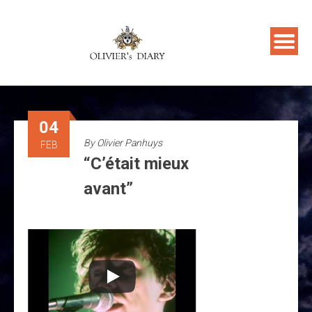
Skip
to
content
04
By
Olivier Panhuys
FEB
“C’était mieux
avant”